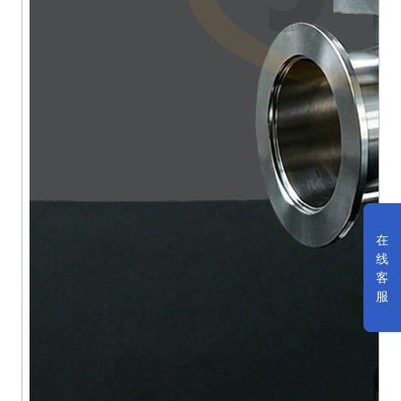
在
线
客
服